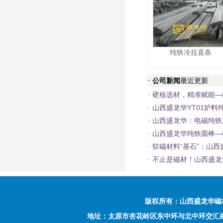
纯铁冷拉直条
·
公司新闻
最近更新
·
硬核选材，精准赋能—
·
山西盛龙华YT01炉
·
山西盛龙华：电磁纯铁
·
山西盛龙华纯铁圆棒—
·
软磁材料“基石”：山西
·
不止是磁材！山西盛龙
版权所有：
山西盛龙华磁
地址：太原市杏花岭区东中环与北中环交汇处西南侧富力