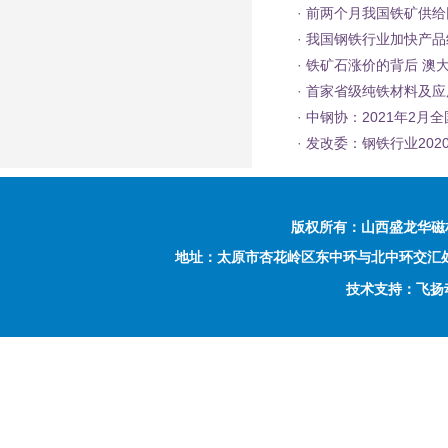
·
前两个月我国铁矿供给
·
我国钢铁行业加快产品
·
铁矿石涨价的背后 澳
·
首家省级纯铁材料及应
·
中钢协：2021年2月
·
发改委：钢铁行业2020
版权所有：
山西盛龙华磁
地址：太原市杏花岭区东中环与北中环交汇处西南侧富力
技术支持：飞扬